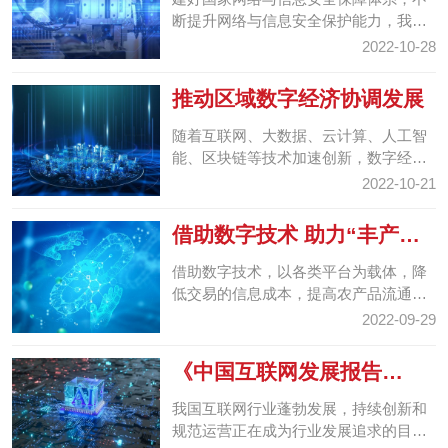
断提升网络与信息安全保护能力，我们
一定能安全地享受数字生活，为维护国
2022-10-28
家安全和发展利益提...
推动区域数字经济协调发展
随着互联网、大数据、云计算、人工智
能、区块链等技术加速创新，数字经济
正成为改变全球竞争格局的关键力量，
2022-10-21
对推进产业结构升级...
借助数字技术 助力“丰产增
收”
借助数字技术，以各类平台为载体，降
低交易的信息成本，提高农产品流通效
率，实现“丰产增收”。
2022-09-29
《中国互联网发展报告
（2022）》显示：我国互
我国互联网行业蓬勃发展，持续创新和
联...
规范运营正在成为行业发展追求的目