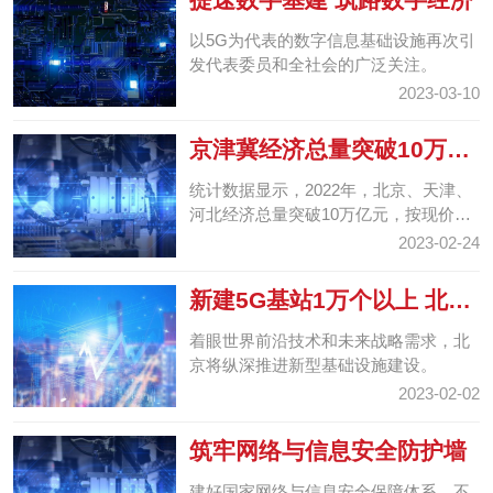
以5G为代表的数字信息基础设施再次引
发代表委员和全社会的广泛关注。
2023-03-10
京津冀经济总量突破10万亿
元
统计数据显示，2022年，北京、天津、
河北经济总量突破10万亿元，按现价计
算，是2013年的1.8倍，区域整体实力迈
2023-02-24
上新台阶，高质量...
新建5G基站1万个以上 北京
发布2023年十方面任务
着眼世界前沿技术和未来战略需求，北
京将纵深推进新型基础设施建设。
2023-02-02
筑牢网络与信息安全防护墙
建好国家网络与信息安全保障体系，不