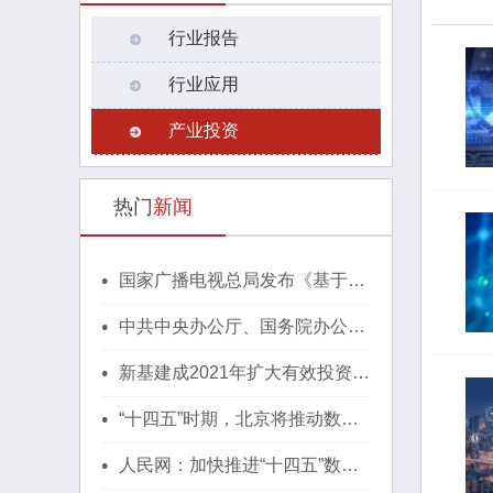
行业报告
行业应用
产业投资
热门
新闻
国家广播电视总局发布《基于区
块链的内容审核标准体系（2021
版）》
中共中央办公厅、国务院办公厅
印发《行动方案》，推动区块链
等新技术基础设施建设！
新基建成2021年扩大有效投资重
要抓手，湖北投1300亿建40个
省级“点线心站台园”
“十四五”时期，北京将推动数字
经济与实体经济深度融合！
人民网：加快推进“十四五”数字
经济高质量发展！