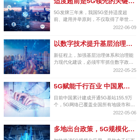
适度超前是5G领先的关键
更是未来发展的底气
5G发牌三年来，我国5G坚持适度超
前、建用并举原则，不仅取得了举世瞩
目的成就，而且成功地为我国信息通信
2022-06-09
业发展蹚出了一条新路。
以数字技术提升基层治理精
细化水平
新征程上，加强基层治理体系和治理能
力现代化建设，必须牢牢抓住数字政府
建设的机遇，全方位推动数字技术与基
2022-05-25
层治理的高度融合，...
5G赋能千行百业 中国累计
建成开通5G基站155.9万...
目前中国累计建成开通5G基站155.9万
个，5G网络已覆盖全国所有地级市和县
城城区。亮眼成绩单背后，是一个个真
2022-05-06
实可感的5G应用场景...
多地出台政策，5G规模化应
用“提档加速”