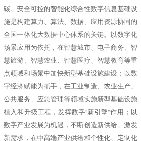
碳、安全可控的智能化综合性数字信息基础设
施是构建算力、算法、数据、应用资源协同的
全国一体化大数据中心体系的关键。以数字化
场景应用为依托，在智慧城市、电子商务、智
慧旅游、智慧农业、智慧医疗、智慧教育等重
点领域和场景中加快新型基础设施建设；以数
字经济赋能为抓手，在工业制造、农业生产、
公共服务、应急管理等领域实施新型基础设施
植入和升级工程，发挥数字“新引擎”作用；以
数字产业发展为机遇，不断创造新供给、激发
新需求，在中高端产业供给和个性化、定制化