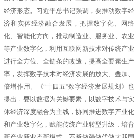
经济形态。习近平总书记强调，要推动数字经
济和实体经济融合发展，把握数字化、网络
化、智能化方向，推动制造业、服务业、农业
等产业数字化，利用互联网新技术对传统产业
进行全方位、全链条的改造，提高全要素生产
率，发挥数字技术对经济发展的放大、叠加、
倍增作用。《“十四五”数字经济发展规划》也
提出，要以数据为关键要素，以数字技术与实
体经济深度融合为主线，协同推进数字产业化
和产业数字化，赋能传统产业转型升级，培育
新产业新业态新模式，不断做强做优做大我国