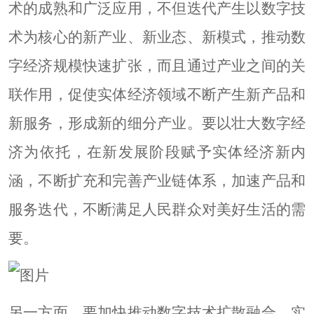
术的成熟和广泛应用，不但迭代产生以数字技
术为核心的新产业、新业态、新模式，推动数
字经济规模快速扩张，而且通过产业之间的关
联作用，促使实体经济领域不断产生新产品和
新服务，形成新的细分产业。要以壮大数字经
济为依托，在新发展阶段赋予实体经济新内
涵，不断扩充和完善产业链体系，加速产品和
服务迭代，不断满足人民群众对美好生活的需
要。
另一方面，要加快推动数字技术扩散融合，实