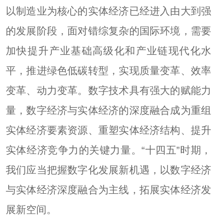
以制造业为核心的实体经济已经进入由大到强
的发展阶段，面对错综复杂的国际环境，需要
加快提升产业基础高级化和产业链现代化水
平，推进绿色低碳转型，实现质量变革、效率
变革、动力变革。数字技术具有强大的赋能力
量，数字经济与实体经济的深度融合成为重组
实体经济要素资源、重塑实体经济结构、提升
实体经济竞争力的关键力量。“十四五”时期，
我们应当把握数字化发展新机遇，以数字经济
与实体经济深度融合为主线，拓展实体经济发
展新空间。